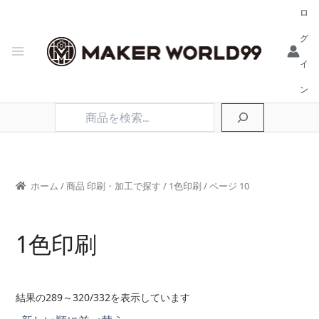
ロ
グ
イ
ン
検
索
ホーム
/ 商品 印刷・加工で探す /
1色印刷
/ ページ 10
1色印刷
新
結果の289～320/332を表示しています
し
い