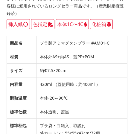
客様に愛用されているロングセラー商品です。（産業財産権登
録済）
挿入紙
色指定
本体1C〜4C
化粧箱
商品名
プラ製アミマグタンブラー #AM01-C
材質
本体外AS+内AS、蓋PP+POM
サイズ
約Φ7.5×20cm
内容量
420ml （蓋使用時：約400ml ）
耐熱温度
本体-20～90℃
標準仕様
本体透明、蓋黒
標準梱包
プラ袋・白箱入、取説付
外カートン：55x55x47cm/72個