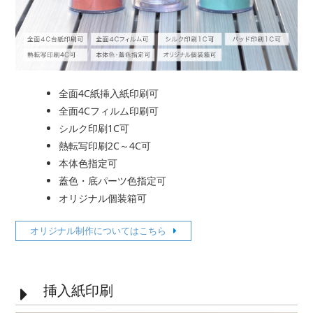
全面4C紙挿入紙印刷可
全面4Cフィルム印刷可
シルク印刷1C可
熱転写印刷2C～4C可
本体色指定可
蓋色・底パーツ色指定可
オリジナル個装箱可
オリジナル制作についてはこちら
挿入紙印刷