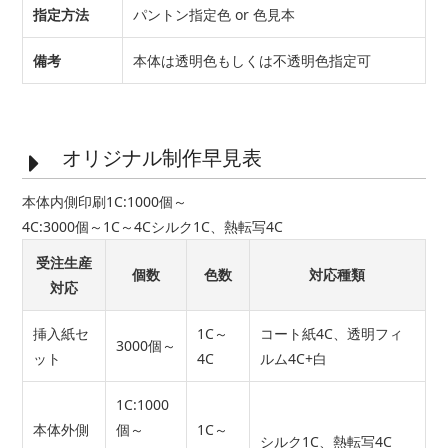
指定方法
パントン指定色 or 色見本
備考
本体は透明色もしくは不透明色指定可
オリジナル制作早見表
本体内側印刷1C:1000個～
4C:3000個～1C～4Cシルク1C、熱転写4C
受注生産
個数
色数
対応種類
対応
挿入紙セ
1C～
コート紙4C、透明フィ
3000個～
ット
4C
ルム4C+白
1C:1000
本体外側
個～
1C～
シルク1C、熱転写4C