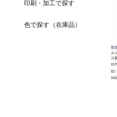
印刷・加工で探す
色で探す（在庫品）
最低
ス
ス製
ロ
ID:
34