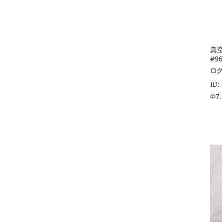
真
#9
ロ
ID:
Φ7