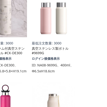
: 3000
最低注文数量: 3000
ラム付真空ステン
真空ステンレス製ボトル
 #CK-DE300
#9699G
価格表示
ログイン後価格表示
CK-DE300、
ID:
NA08-9699G、400ml、
.8×5.8×H19.1cm
Φ6.5xH18.6cm