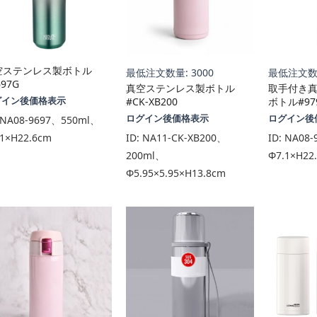
空ステンレス製ボトル
最低注文数量: 3000
最低注文数量
697G
真空ステンレス製ボトル
取手付き
グイン後価格表示
#CK-XB200
ボトル#97
ログイン後価格表示
ログイン後
NA08-9697、550ml、
.1×H22.6cm
ID:
NA11-CK-XB200、
ID:
NA08-
200ml、
Φ7.1×H22
Φ5.95×5.95×H13.8cm