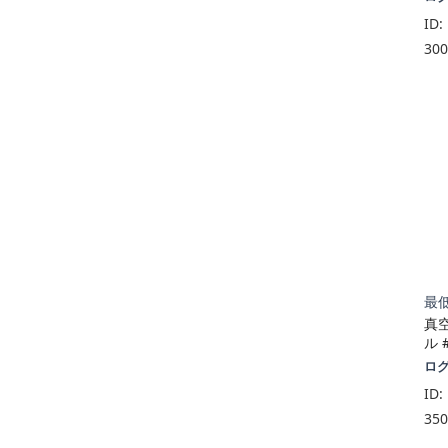
ID:
30
最低
真
ル #
ロ
ID:
35