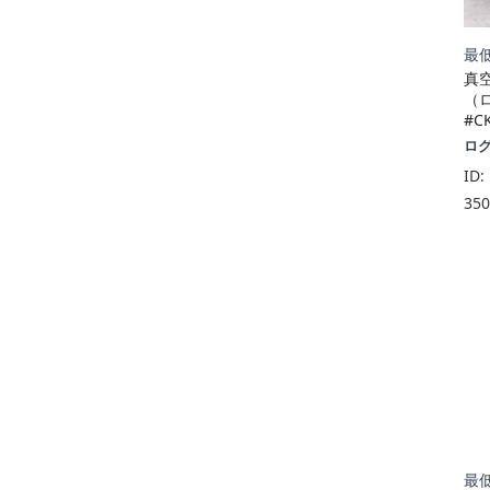
最低
真
（
#C
ロ
ID:
35
最低