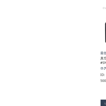
最低
真
#S
ロ
ID:
50
1