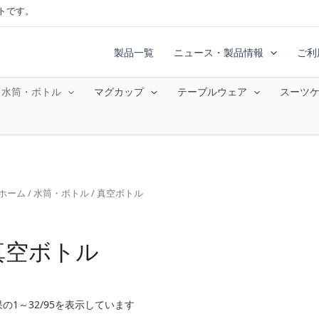
トです。
製品一覧
ニュース・製品情報
ご利
水筒・ボトル
マグカップ
テーブルウェア
スーツ
ホーム
/
水筒・ボトル
/ 真空ボトル
真空ボトル
新
の1～32/95を表示しています
し