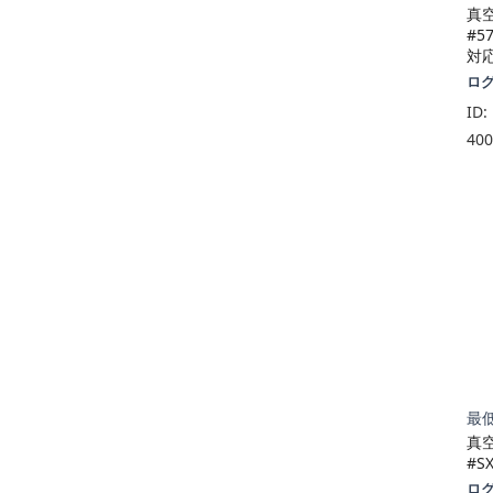
真
#5
対
ロ
ID:
40
最低
真
#S
ロ