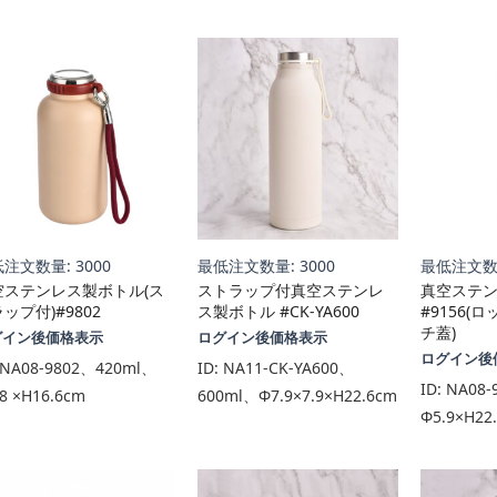
い
順
注文数量: 3000
最低注文数量: 3000
最低注文数量
空ステンレス製ボトル(ス
ストラップ付真空ステンレ
真空ステ
ップ付)#9802
ス製ボトル #CK-YA600
#9156(
チ蓋)
グイン後価格表示
ログイン後価格表示
ログイン後
NA08-9802、420ml、
ID:
NA11-CK-YA600、
ID:
NA08-
8 ×H16.6cm
600ml、Φ7.9×7.9×H22.6cm
Φ5.9×H22