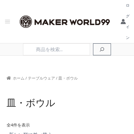
ロ
グ
イ
ン
検
索
ホーム
/
テーブルウェア
/ 皿・ボウル
皿・ボウル
新
全4件を表示
し
い