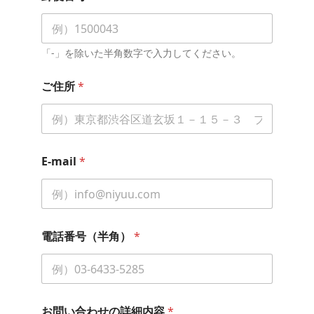
「-」を除いた半角数字で入力してください。
ご住所
*
お
E-mail
*
問
い
合
わ
せ
の
電話番号（半角）
*
詳
細
内
容
(
フ
お問い合わせの詳細内容
*