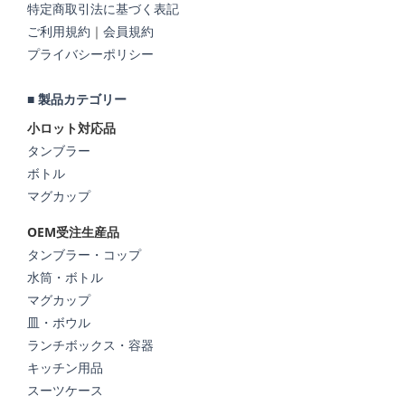
し
特定商取引法に基づく表記
ト
た。
ご利用規約
｜
会員規約
ス
プライバシーポリシー
ー
ツ
■ 製品カテゴリー
ケ
ー
小ロット対応品
ス
タンブラー
ボトル
マグカップ
OEM受注生産品
タンブラー・コップ
水筒・ボトル
マグカップ
皿・ボウル
ランチボックス・容器
キッチン用品
スーツケース