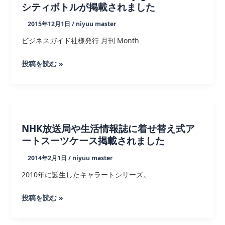
シティボトルが掲載されました
｜
2015年12月1日
/
niyuu master
大
賞
ビジネスガイド社様発行 月刊 Month
｜
木
ギ
投稿を読む »
蓋
フ
付
ト
マ
総
グ
合
カ
専
NHK放送局や生活情報誌に着せ替え式ア
ッ
門
ートスーツケース掲載されました
プ
誌
2014年2月1日
/
niyuu master
Monthly-
2010年に誕生したキャラートシリーズ。
gift
に
NHK
投稿を読む »
真
放
空
送