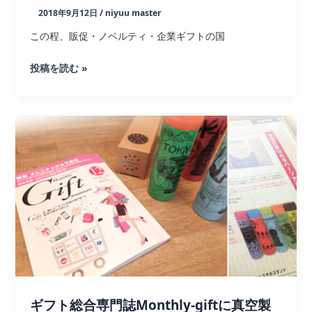
2018年9月12日
/
niyuu master
冷・
SDGs
この程、販促・ノベルティ・企業ギフトの国
第
投稿を読む »
58
回
PI
シ
ョ
ー
コ
ン
テ
ス
ト
表
彰
ギフト総合専門誌Monthly-giftに真空製
式