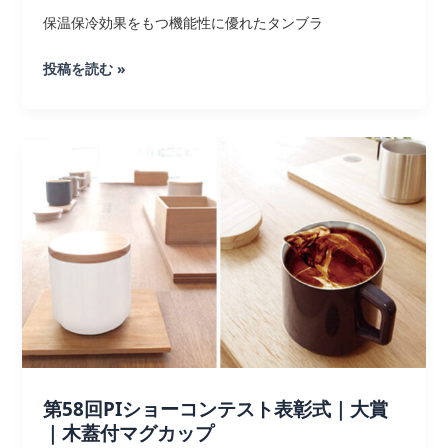
大
保温保冷効果をもつ機能性に優れたタンブラ
賞
【タ
投稿を読む »
｜
ン
2way
ブ
真
ラ
空
ー
タ
比
ン
較
ブ
検
ラ
証】
ー
モ
レ
な
い・
保
第58回PIショーコンテスト表彰式｜大賞
温
｜木蓋付マグカップ
保