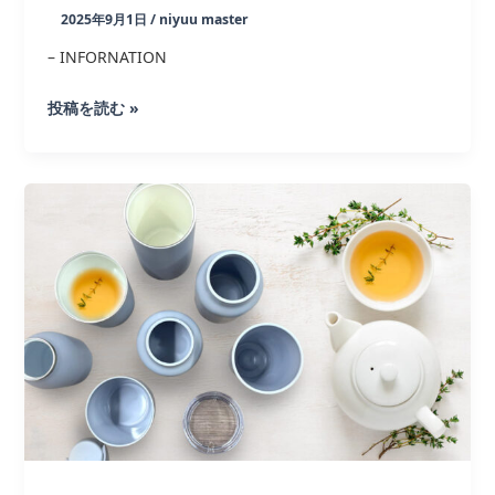
実
2025年9月1日
/
niyuu master
用
– INFORNATION
新
案
製
投稿を読む »
権
品
を
資
取
料・
得
カ
タ
ロ
グ
PDF
版