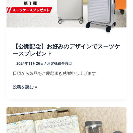
ァ
イ
バ
ー
商
品
【公開記念】お好みのデザインでスーツケ
が
ースプレゼント
追
2024年11月26日
/
お客様総合窓口
加
さ
日頃から製品をご愛顧頂き感謝申し上げます
れ
【公
投稿を読む »
ま
開
し
記
た
念】
お
好
み