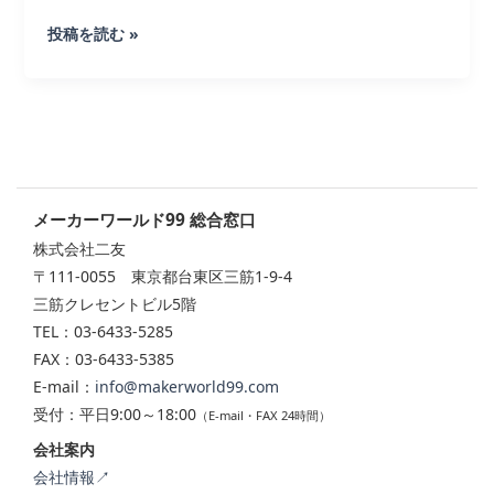
ル
ツ
月
投稿を読む »
コ
ケ
刊
ン
ー
ギ
テ
ス
フ
ス
掲
ト
ト
載
４
｜
さ
月
準
れ
メーカーワールド99 総合窓口
号
大
ま
株式会社二友
に
賞
し
〒111-0055 東京都台東区三筋1-9-4
二
｜
た
三筋クレセントビル5階
友
着
TEL：03-6433-5285
が
せ
FAX：03-6433-5385
紹
替
E-mail：
info@makerworld99.com
介
え
受付：平日9:00～18:00
（E-mail・FAX 24時間）
さ
式
れ
会社案内
ア
ま
会社情報↗
ー