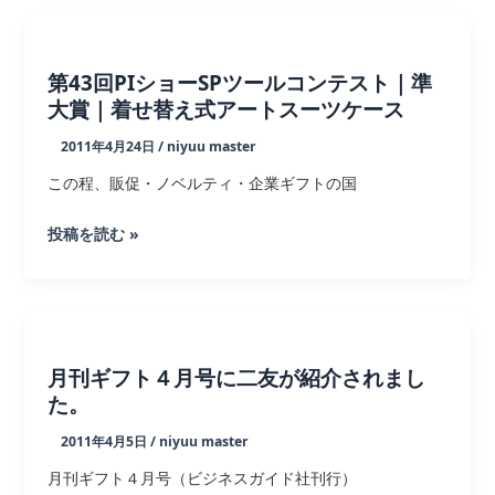
製
局
シ
や
テ
生
第43回PIショーSPツールコンテスト｜準
ィ
活
大賞｜着せ替え式アートスーツケース
ボ
情
ト
2011年4月24日
/
niyuu master
報
ル
この程、販促・ノベルティ・企業ギフトの国
誌
が
に
掲
第
投稿を読む »
着
載
43
せ
さ
回
替
れ
PI
え
ま
シ
式
し
ョ
月刊ギフト４月号に二友が紹介されまし
ア
た
ー
た。
ー
SP
ト
2011年4月5日
/
niyuu master
ツ
ス
月刊ギフト４月号（ビジネスガイド社刊行）
ー
ー