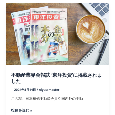
ま
ラ
し
ベ
た
ル
便
利
グ
ッ
ズ
｜
販
促
不動産業界会報誌 ‘東洋投資’に掲載されま
ノ
した
ベ
ル
2024年5月14日
/
niyuu master
テ
この程、日本華僑不動産会員や国内外の不動
ィ
製
不
投稿を読む »
作