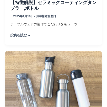
【特徴解説】セラミックコーティングタン
ブラー,ボトル
2025年1月10日
/
お客様総合窓口
テーブルウェアの製作でこだわりをもう一つ
【特
投稿を読む »
徴
解
説】
セ
ラ
ミ
ッ
ク
コ
ー
テ
ィ