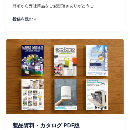
日頃から弊社商品をご愛顧頂きありがとうご
[お
投稿を読む »
知
ら
せ]
可
変
型
の
収
納
容
器
｜
日
本
製品資料・カタログ PDF版
版