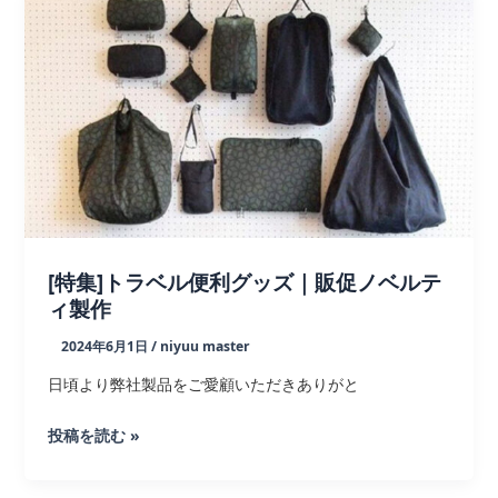
刊
ぎ
ふ
と
PREMIUM」
に
弊
社
タ
ン
[特集]トラベル便利グッズ｜販促ノベルテ
ブ
ィ製作
ラ
ー
2024年6月1日
/
niyuu master
が
日頃より弊社製品をご愛顧いただきありがと
掲
載
[特
投稿を読む »
さ
集]
れ
ト