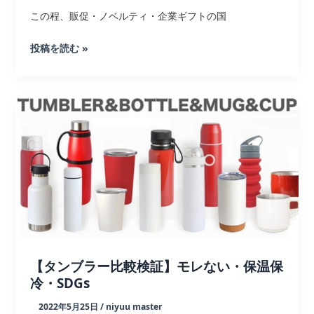
食
この程、販促・ノベルティ・企業ギフトの国
器
類
第
投稿を読む »
66
回
PI
シ
ョ
ー
コ
ン
テ
ス
ト
表
【タンブラー比較検証】モレない・保温保
彰
冷・SDGs
式
2022年5月25日
/
niyuu master
｜