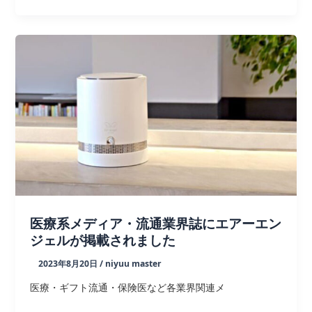
動
産
業
界
会
報
誌
‘東
洋
投
資’に
掲
載
医療系メディア・流通業界誌にエアーエン
さ
ジェルが掲載されました
れ
2023年8月20日
/
niyuu master
ま
し
医療・ギフト流通・保険医など各業界関連メ
た