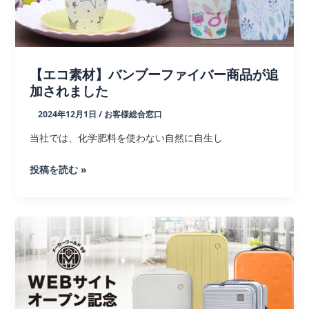
瓶
の
定
義
【エコ素材】バンブーファイバー商品が追
と
加されました
イ
2024年12月1日
/
お客様総合窓口
メ
ー
当社では、化学肥料を使わない自然に自生し
ジ
【エ
投稿を読む »
コ
素
材】
バ
ン
ブ
ー
フ