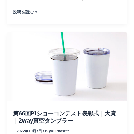
ジ
ェ
【エ
投稿を読む »
ル
コ
が
素
掲
材】
載
RPET(リ
さ
サ
れ
イ
ま
ク
し
ル
た
PET)
製
タ
ン
ブ
第66回PIショーコンテスト表彰式｜大賞
ラ
｜2way真空タンブラー
ー
2022年10月7日
/
niyuu master
＆