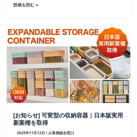
【最
投稿を読む »
速
納
品】
タ
ン
ブ
ラ
ー
ラ
イ
ン
ナ
ッ
プ
[お知らせ] 可変型の収納容器｜日本版実用
新案権を取得
2025年11月12日
/
お客様総合窓口