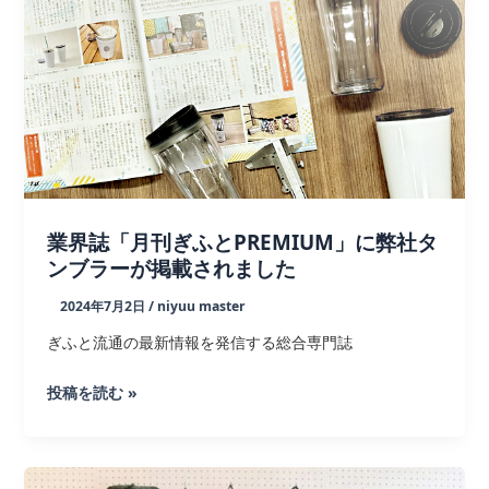
の
デ
ザ
イ
ン
で
ス
ー
ツ
業界誌「月刊ぎふとPREMIUM」に弊社タ
ンブラーが掲載されました
ケ
ー
2024年7月2日
/
niyuu master
ス
ぎふと流通の最新情報を発信する総合専門誌
プ
レ
業
投稿を読む »
ゼ
界
ン
誌
ト
「月