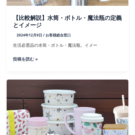
ン
グ
【比較解説】水筒・ボトル・魔法瓶の定義
タ
とイメージ
ン
2024年12月9日
/
お客様総合窓口
ブ
ラ
生活必需品の水筒・ボトル・魔法瓶。イメー
ー,
【比
投稿を読む »
ボ
較
ト
解
ル
説】
水
筒・
ボ
ト
ル・
魔
法