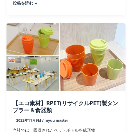
医
投稿を読む »
療
系
メ
デ
ィ
ア・
流
通
業
界
誌
に
エ
【エコ素材】RPET(リサイクルPET)製タン
ア
ブラー＆食器類
ー
2022年11月9日
/
niyuu master
エ
ン
当社では、回収されたペットボトルを成形物