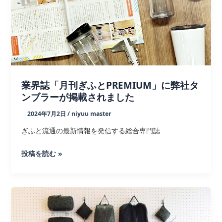
ト“MAKER
WORLD99”公
開
業界誌「月刊ぎふとPREMIUM」に弊社タ
ンブラーが掲載されました
2024年7月2日
/
niyuu master
ぎふと流通の最新情報を発信する総合専門誌
業
投稿を読む »
界
誌
「月
刊
ぎ