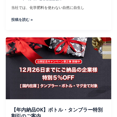
メ
ー
当社では、化学肥料を使わない自然に自生し
ジ
【エ
投稿を読む »
コ
素
材】
バ
ン
ブ
ー
フ
ァ
イ
バ
ー
商
【年内納品OK】ボトル・タンブラー特別
品
割引のご案内