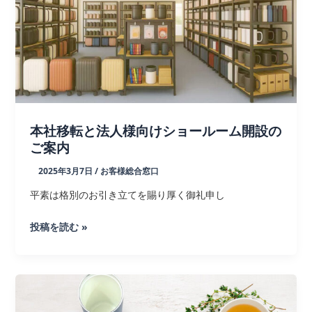
グ
PDF
版
本社移転と法人様向けショールーム開設の
ご案内
2025年3月7日
/
お客様総合窓口
平素は格別のお引き立てを賜り厚く御礼申し
本
投稿を読む »
社
移
転
と