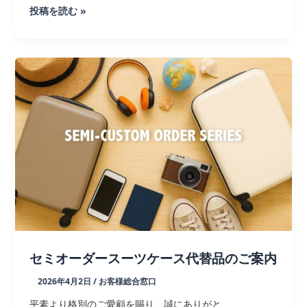
【最
投稿を読む »
速
納
品】
タ
ン
ブ
ラ
ー
ラ
イ
ン
ナ
ッ
プ
セミオーダースーツケース代替品のご案内
2026年4月2日
/
お客様総合窓口
平素より格別のご愛顧を賜り、誠にありがと