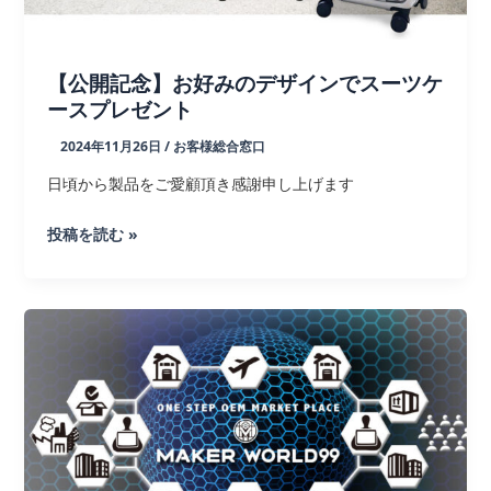
ン
ブ
ラ
【公開記念】お好みのデザインでスーツケ
ー
ースプレゼント
2024年11月26日
/
お客様総合窓口
日頃から製品をご愛顧頂き感謝申し上げます
【公
投稿を読む »
開
記
念】
お
好
み
の
デ
ザ