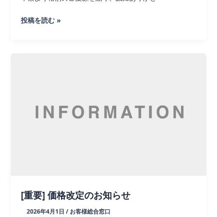
セ
投稿を読む »
ミ
オ
ー
ダ
ー
ス
ー
ツ
ケ
ー
ス
代
替
品
[重要] 価格改定のお知らせ
の
2026年4月1日
/
お客様総合窓口
ご