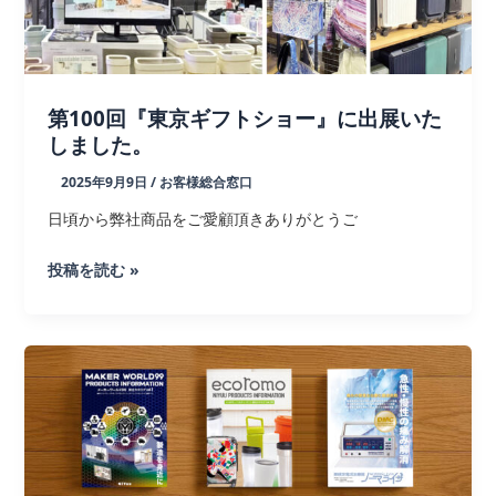
第100回『東京ギフトショー』に出展いた
しました。
2025年9月9日
/
お客様総合窓口
日頃から弊社商品をご愛顧頂きありがとうご
第
投稿を読む »
100
回
『東
京
ギ
フ
ト
シ