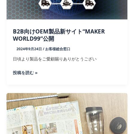
イ
ン
で
ス
B2B向けOEM製品新サイト“MAKER
ー
WORLD99”公開
ツ
2024年9月24日
/
お客様総合窓口
ケ
ー
日頃より製品をご愛顧賜りありがとうござい
ス
プ
B2B
投稿を読む »
レ
向
ゼ
け
ン
OEM
ト
製
品
新
サ
イ