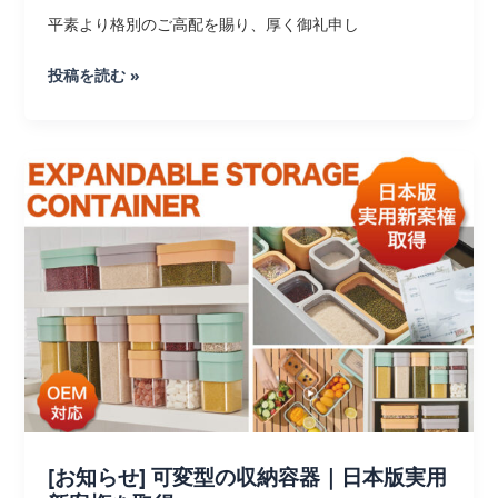
案
平素より格別のご高配を賜り、厚く御礼申し
内
[重
投稿を読む »
要]
価
格
改
定
の
お
知
ら
せ
[お知らせ] 可変型の収納容器｜日本版実用