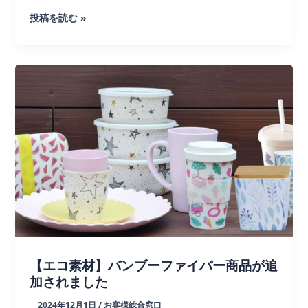
【比
投稿を読む »
較
解
説】
水
筒・
ボ
ト
ル・
魔
法
瓶
の
定
義
【エコ素材】バンブーファイバー商品が追
と
加されました
イ
2024年12月1日
/
お客様総合窓口