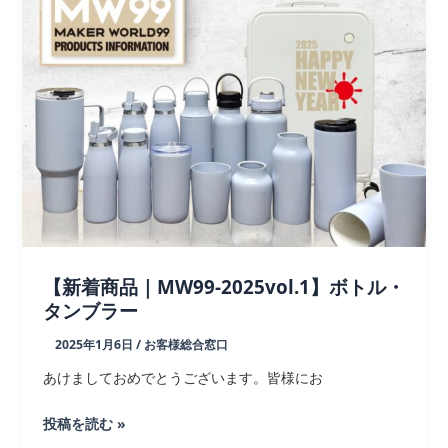
説】
セ
ラ
ミ
ッ
ク
コ
ー
テ
ィ
ン
グ
【新着商品｜MW99-2025vol.1】ボトル・
タ
タンブラー
ン
2025年1月6日
/
お客様総合窓口
ブ
ラ
あけましておめでとうございます。皆様にお
ー,
【新
投稿を読む »
ボ
着