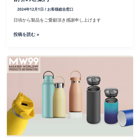
が
追
2024年12月1日
/
お客様総合窓口
加
日頃から製品をご愛顧頂き感謝申し上げます
さ
れ
【年
投稿を読む »
ま
内
し
納
た
品
OK】
ボ
ト
ル・
タ
ン
ブ
ラ
ー
特