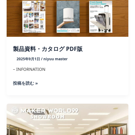
ョ
ー』
に
出
展
い
製品資料・カタログ PDF版
た
し
2025年9月1日
/
niyuu master
ま
– INFORNATION
し
た。
製
投稿を読む »
品
資
料・
カ
タ
ロ