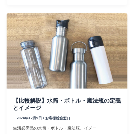
ト
商
ル
品
｜
MW99-
2025vol.1】
ボ
ト
ル・
タ
ン
ブ
ラ
ー
【比較解説】水筒・ボトル・魔法瓶の定義
とイメージ
2024年12月9日
/
お客様総合窓口
生活必需品の水筒・ボトル・魔法瓶。イメー