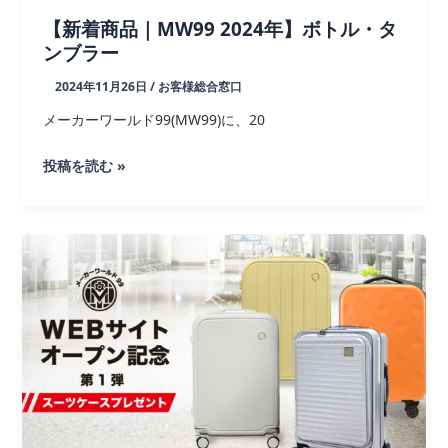
別
【新着商品｜MW99 2024年】ボトル・タ
割
ンブラー
引
の
2024年11月26日
/
お客様総合窓口
ご
メーカーワールド99(MW99)に、20
案
内
【新
投稿を読む »
着
商
品
｜
MW99
2024
年】
ボ
ト
ル・
タ