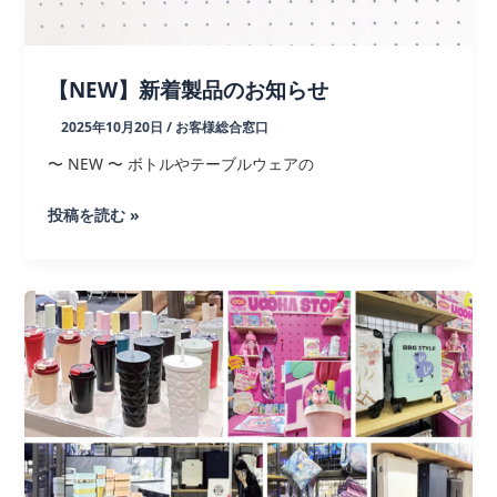
サ
ー
ビ
【NEW】新着製品のお知らせ
ス
2025年10月20日
/
お客様総合窓口
概
要
〜 NEW 〜 ボトルやテーブルウェアの
【NEW】
投稿を読む »
新
着
製
品
の
お
知
ら
せ