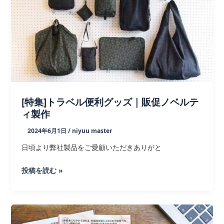
ふ
と
PREMIUM」
に
弊
社
タ
ン
[特集]トラベル便利グッズ｜販促ノベルテ
ブ
ィ製作
ラ
ー
2024年6月1日
/
niyuu master
が
日頃より弊社製品をご愛顧いただきありがと
掲
載
[特
投稿を読む »
さ
集]
れ
ト
ま
ラ
し
ベ