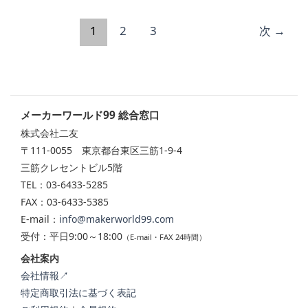
業
界
1
2
3
次
→
会
報
誌
‘東
洋
メーカーワールド99 総合窓口
投
株式会社二友
資’に
〒111-0055 東京都台東区三筋1-9-4
掲
三筋クレセントビル5階
載
TEL：03-6433-5285
さ
FAX：03-6433-5385
れ
E-mail：
info@makerworld99.com
ま
受付：平日9:00～18:00
（E-mail・FAX 24時間）
し
会社案内
た
会社情報↗
特定商取引法に基づく表記