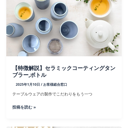
法
人
様
向
け
シ
ョ
ー
ル
ー
【特徴解説】セラミックコーティングタン
ム
ブラー,ボトル
開
2025年1月10日
/
お客様総合窓口
設
の
テーブルウェアの製作でこだわりをもう一つ
ご
【特
投稿を読む »
案
徴
内
解