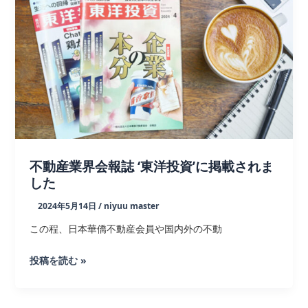
た
ル
便
利
グ
ッ
ズ
｜
販
促
不動産業界会報誌 ‘東洋投資’に掲載されま
ノ
した
ベ
ル
2024年5月14日
/
niyuu master
テ
この程、日本華僑不動産会員や国内外の不動
ィ
製
不
投稿を読む »
作
動
産