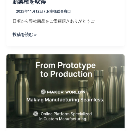
新案権を取得
2025年11月12日
/
お客様総合窓口
日頃から弊社商品をご愛顧頂きありがとうご
[お
投稿を読む »
知
ら
せ]
可
変
型
の
収
納
容
器
｜
日