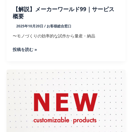
本
【解説】メーカーワールド99｜サービス
版
概要
実
2025年10月20日
/
お客様総合窓口
用
新
〜モノづくりの効率的な試作から量産・納品
案
【解
投稿を読む »
権
説】
を
メ
取
ー
得
カ
ー
ワ
ー
ル
ド
99
｜