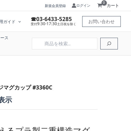
カート
ログイン
新規会員登録
☎03-6433-5285
お問い合わせ
用ガイド
9:30-17:30
受付
土日祝を除く
ケース
検
索
グカップ #3360C
表示
えるプラ製二重構造マグ