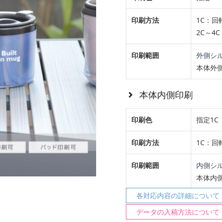
印刷方法
1C：
2C～4
印刷範囲
外側シ
本体外側
本体内側印刷
印刷色
指定1C
印刷方法
1C：
印刷範囲
内側シ
本体内側
各対応内容の詳細について
データの入稿方法について