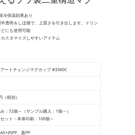
保冷保温効果あり
調半透明＆しぼ感で、上質さを引き出します。ドリン
などにも使用可能
をカスタマイズしやすいアイテム
アートチェンジマグカップ #3360C
20円（税別）
み：72個～（サンプル購入：1個～）
セット・本体印刷：100個～
AS+内PP、蓋PP