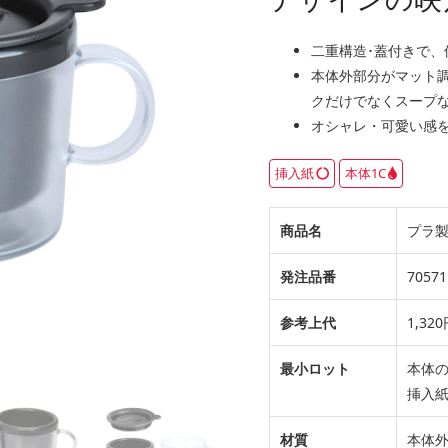
二重構造･蓋付きで、
本体外部分がマット
クだけでなくスープ
オシャレ・可愛い感
挿入紙
本体1C
商品名
プラ製
発注品番
70571
参考上代
1,3
最小ロット
本体の
挿入紙
材質
本体外