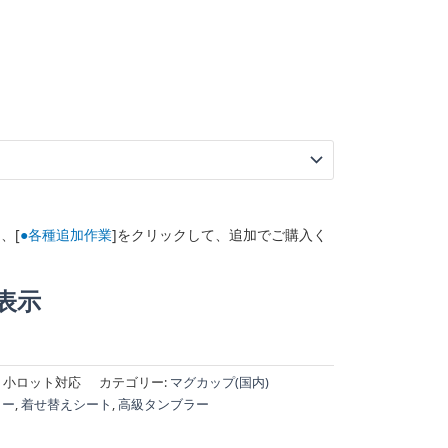
、[
●各種追加作業
]をクリックして、追加でご購入く
表示
ml、小ロット対応
カテゴリー:
マグカップ(国内)
ラー
,
着せ替えシート
,
高級タンブラー