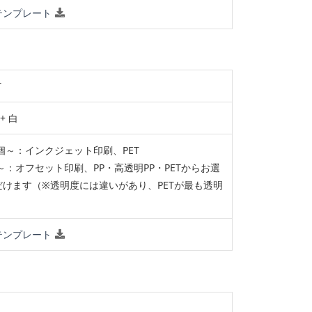
テンプレート
T
+ 白
0個～：インクジェット印刷、PET
個～：オフセット印刷、PP・高透明PP・PETからお選
だけます（※透明度には違いがあり、PETが最も透明
。
テンプレート