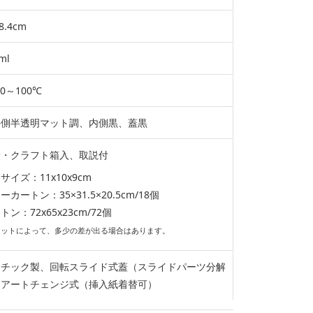
8.4cm
ml
0～100℃
外側半透明マット調、内側黒、蓋黒
袋・クラフト箱入、取説付
サイズ：11x10x9cm
カートン：35×31.5×20.5cm/18個
ン：72x65x23cm/72個
ロットによって、多少の差が出る場合はあります。
スチック製、回転スライド式蓋（スライドパーツ分解
、アートチェンジ式（挿入紙着替可）