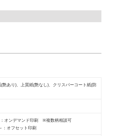
(艶あり)、上質紙(艶なし)、クリスパーコート紙(防
個～：オンデマンド印刷 ※複数柄相談可
個～：オフセット印刷