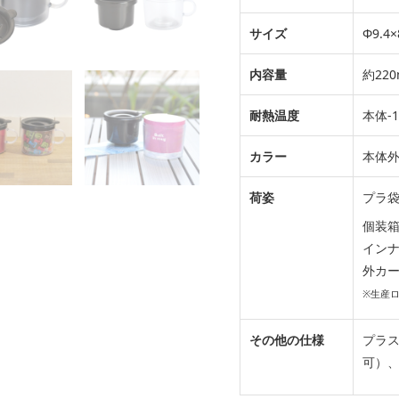
サイズ
Φ9.4×
内容量
約220
耐熱温度
本体-1
カラー
本体
荷姿
プラ
個装箱
インナー
外カート
※生産
その他の仕様
プラ
可）