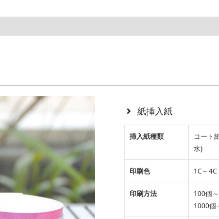
紙挿入紙
挿入紙種類
コート紙
水)
印刷色
1C～4C
印刷方法
100
1000