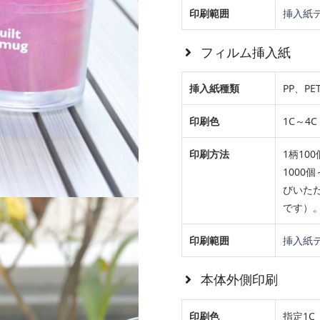
印刷範囲
挿入紙
フィルム挿入紙
挿入紙種類
PP、PE
印刷色
1C～4C 
印刷方法
1柄10
1000
びいた
です）
印刷範囲
挿入紙
本体外側印刷
印刷色
指定1C