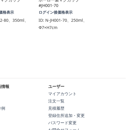
#JH001-70
価格表示
ログイン後価格表示
02-80、350ml、
ID:
N-JH001-70、250ml、
Φ7×H7cm
品情報
ユーザー
マイアカウント
注文一覧
作例
見積履歴
登録住所追加・変更
パスワード変更
お問合せフォーム