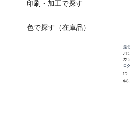
印刷・加工で探す
色で探す（在庫品）
最低
バ
カッ
ロ
ID:
Φ8.