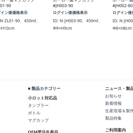
01-90
#JH003-90
#JH002-80
グイン後価格表示
ログイン後価格表示
ログイン後
N-ZL01-90、450ml、
ID:
N-JH003-90、450ml、
ID:
N-JH0
×H10cm
Φ9×H9cm
Φ8×H8cm
■ 製品カテゴリー
ニュース・製
お知らせ
小ロット対応品
新着情報
タンブラー
生産現場＆製
ボトル
製品特集
マグカップ
ご利用案内
OEM受注生産品