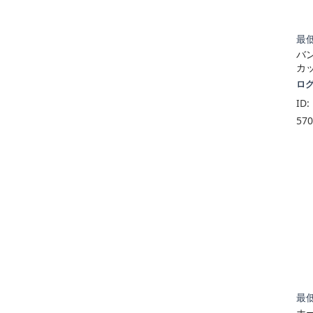
最低
バ
カッ
ロ
ID:
57
最低
ホ