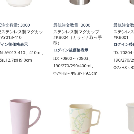
注文数量: 3000
最低注文数量: 3000
最低注文数量
空ステンレス製マグカッ
ステンレス製マグカップ
ステンレ
AY013-410
#KB004（カラビナ取っ手
#KB001
型）
グイン後価格表示
ログイン後
ログイン後価格表示
N-AY013-410、410ml、
ID:
70804
ID:
70800～70803、
5(L12.7)xH9.0cm
190/270/
190/270/290/400ml、
Φ7×H8～Φ
Φ7×H8～Φ8.8×H9.5cm