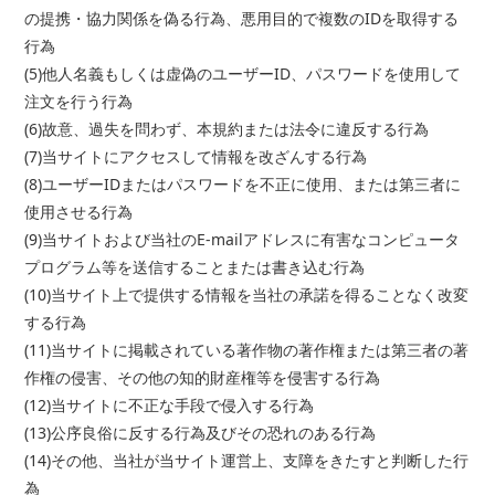
の提携・協力関係を偽る行為、悪用目的で複数のIDを取得する
行為
(5)他人名義もしくは虚偽のユーザーID、パスワードを使用して
注文を行う行為
(6)故意、過失を問わず、本規約または法令に違反する行為
(7)当サイトにアクセスして情報を改ざんする行為
(8)ユーザーIDまたはパスワードを不正に使用、または第三者に
使用させる行為
(9)当サイトおよび当社のE-mailアドレスに有害なコンピュータ
プログラム等を送信することまたは書き込む行為
(10)当サイト上で提供する情報を当社の承諾を得ることなく改変
する行為
(11)当サイトに掲載されている著作物の著作権または第三者の著
作権の侵害、その他の知的財産権等を侵害する行為
(12)当サイトに不正な手段で侵入する行為
(13)公序良俗に反する行為及びその恐れのある行為
(14)その他、当社が当サイト運営上、支障をきたすと判断した行
為