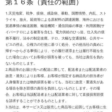
第１６条（責任の範囲）
1.天災地変、戦争、疫病、感染病、暴動、国際情勢、内乱、スト
ライキ、放火、延焼等による原材料の調達困難、海外における
貿易事情の輸送困難、輸送機関・通信回線の事故・利用困難(サ
イバーテロによる被害を含む)、電力供給のひっ迫、仕入先の債
務不履行、法令の制定改廃、テロ、大幅な交通規制、公共サー
ビスの停止、公権力の行使に基づく処分、その他当社の責めに
帰すべからざる事情により、その履行遅滞または履行不能を生
じた場合においてお客様が損害を被っても、当社は責任を負わ
ないものとします。
2.商品等のお届け先への配送に際して、配送者または配送業者の
故意・過失によりお客様、お客様が指定する納品先の担当者が
人身傷害または物的損害を被っても、当社に故意・重過失があ
る場合を除き賠償の責任を負担しないものとします。その場
合、お客様は当該配送者または配送業者に対して直接損害賠償
を請求することができるものとします。
3.当社は、本サービス又は販売した商品等に起因してお客様に生