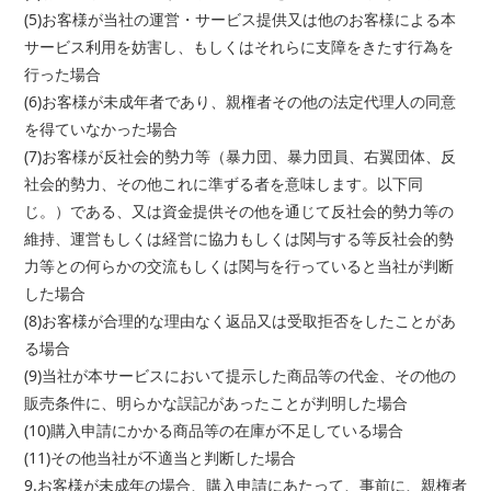
(5)お客様が当社の運営・サービス提供又は他のお客様による本
サービス利用を妨害し、もしくはそれらに支障をきたす行為を
行った場合
(6)お客様が未成年者であり、親権者その他の法定代理人の同意
を得ていなかった場合
(7)お客様が反社会的勢力等（暴力団、暴力団員、右翼団体、反
社会的勢力、その他これに準ずる者を意味します。以下同
じ。）である、又は資金提供その他を通じて反社会的勢力等の
維持、運営もしくは経営に協力もしくは関与する等反社会的勢
力等との何らかの交流もしくは関与を行っていると当社が判断
した場合
(8)お客様が合理的な理由なく返品又は受取拒否をしたことがあ
る場合
(9)当社が本サービスにおいて提示した商品等の代金、その他の
販売条件に、明らかな誤記があったことが判明した場合
(10)購入申請にかかる商品等の在庫が不足している場合
(11)その他当社が不適当と判断した場合
9.お客様が未成年の場合、購入申請にあたって、事前に、親権者