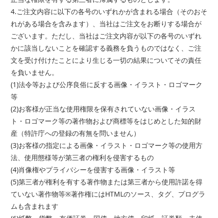
4.ご注文内容に以下の各号のいずれかが含まれる場合（そのおそ
れがある場合を含みます）、当社はご注文をお断りする場合が
ございます。ただし、当社はご注文内容が以下の各号のいずれ
かに該当しないことを確認する義務を負うものではなく、ご注
文を受け付けたことにより生じる一切の結果についてその責任
を負いません。
(1)法令等および公序良俗に反する画像・イラスト・ロゴマーク
等
(2)お客様が正当な使用権限を保有されていない画像・イラス
ト・ロゴマーク等の著作物および商標等をはじめとした知的財
産（特許庁への登録の有無を問いません）
(3)お客様の指定による画像・イラスト・ロゴマーク等の使用方
法、使用態様等が第三者の権利を侵害するもの
(4)肖像権やプライバシーを侵害する画像・イラスト等
(5)第三者が権利を有する著作物または第三者から使用許諾を得
ていない著作物等※著作権にはHTMLのソース、タグ、プログラ
ムも含まれます