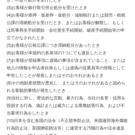
(3)お客様が銀行取引停止処分を受けたとき
(4)お客様が差押・仮差押・仮処分・強制執行または競売・租税
公課の滞納処分を受けたとき、またはお客様が解散し、もしく
は民事再生手続開始・会社更生手続開始、破産手続開始等の申
立てがなされたとき
(5)お客様が公租公課につき滞納処分があったとき
(6)お客様が本規約の各条項の1つにでも違反したとき
(7)お客様が登録事項に虚偽の事項が含まれていること、または
他人の情報を申込者自身もしくは虚偽の従業員等の情報として
申告したことが発覚しまたはそのおそれがあるとき
(8)その他財産状態が悪化し、またはそのおそれがあると認めら
れる客観的事情が発生したとき
(9)当社に対し、脅迫的な言動、暴力行為、当社の名誉・信用を
毀損する行為、偽計または威力による業務妨害行為、および不
当要求行為をしたとき
(10)日本を含む各国の法令（不正競争防止法、米国連邦海外腐敗
行為防止法、英国贈収賄法等）に違背する汚職行為や法令違反