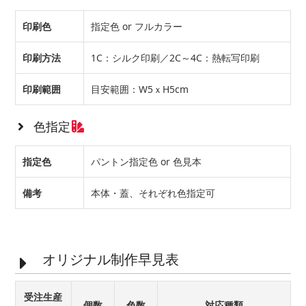
印刷色
指定色 or フルカラー
印刷方法
1C：シルク印刷／2C～4C：熱転写印刷
印刷範囲
目安範囲：W5ｘH5cm
色指定
指定色
パントン指定色 or 色見本
備考
本体・蓋、それぞれ色指定可
オリジナル制作早見表
受注生産
個数
色数
対応種類