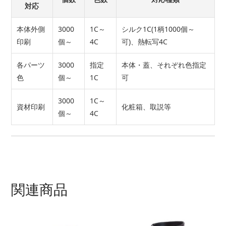
対応
本体外側
3000
1C～
シルク1C(1柄1000個～
印刷
個～
4C
可)、熱転写4C
各パーツ
3000
指定
本体・蓋、それぞれ色指定
色
個～
1C
可
3000
1C～
資材印刷
化粧箱、取説等
個～
4C
関連商品