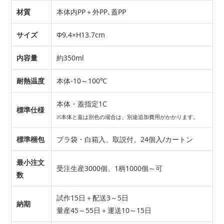
材質
本体内PP＋外PP､蓋PP
サイズ
Φ9.4×H13.7cm
内容量
約350ml
耐熱温度
本体-10～100℃
本体・蓋指定1C
標準仕様
※本体と蓋は別色の場合は、別途追加費用がかかります。
標準梱包
プラ袋・白箱入、取説付、24個入/カートン
最小注文
受注生産3000個、1柄1000個～可
数
試作15日＋配送3～5日
納期
量産45～55日＋運送10～15日