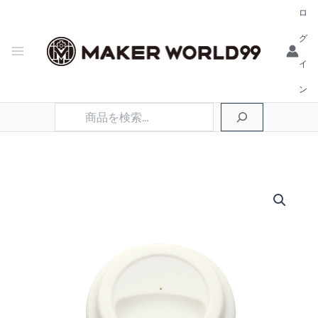
ロ
グ
イ
ン
検
索