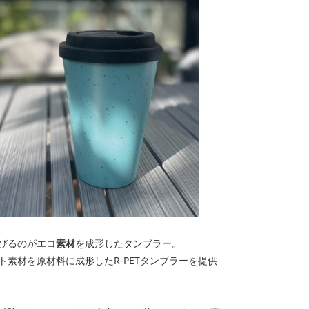
びるのが
エコ素材
を成形したタンブラー。
素材を原材料に成形したR-PETタンブラーを提供
。