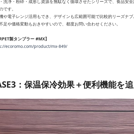
・洗浄・粉砕・成形し資源を無駄なく循環させたシリーズで、食品安全
のです。
機や電子レンジ活用もでき、デザインも広範囲可能で比較的リーズナブ
不足や価格変動もおきやすいので、都度お問い合わせください。
RPET製タンブラー #MX】
s://ecoromo.com/product/mx-849/
ASE3：保温保冷効果＋便利機能を