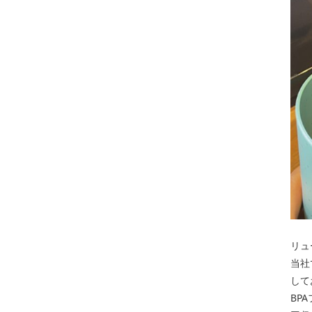
リュ
当社
して
BP