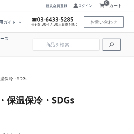
カート
ログイン
新規会員登録
☎03-6433-5285
お問い合わせ
用ガイド
9:30-17:30
受付
土日祝を除く
ケース
検
索
温保冷・SDGs
保温保冷・SDGs