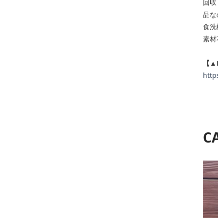
回収
品な
食洗
素材
【▲
http
C