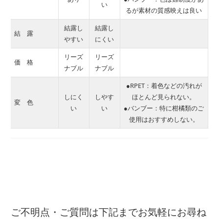
い
るが素材の質感映えは良い
結露し
結露し
結 露
やすい
にくい
リーズ
リーズ
価 格
ナブル
ナブル
●RPET：着色などの汚れが
しにく
しやす
ほとんど見られない。
変 色
い
い
●バンブー：特に柑橘類のご
使用はおすすめしない。
ご不明点・ご質問は下記までお気軽にお尋ね