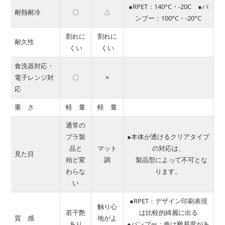
●RPET：140°C・-20C ●バ
耐熱耐冷
〇
△
ンブー：100°C・-20°C
割れに
割れに
耐久性
くい
くい
食洗器対応・
電子レンジ対
〇
×
応
重 さ
軽 量
軽 量
通常の
プラ製
●本体が透けるクリアタイプ
品と
マット
の対応は、
見た目
殆ど変
調
製品型によって不可とな
わらな
ります。
い
●RPET：デザイン印刷表現
触り心
若干艶
は比較的綺麗に出る
質 感
地がよ
あり
●バンブー：色は難易度があ