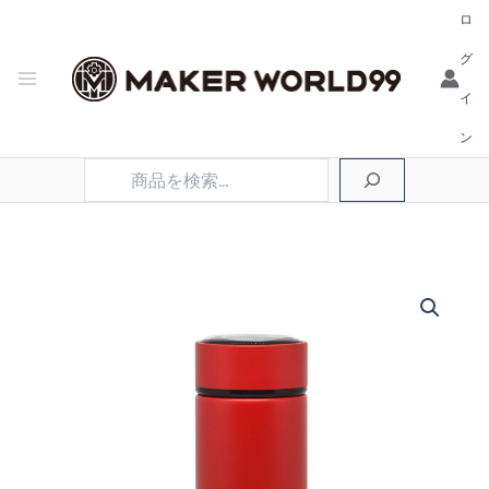
ロ
グ
イ
ン
検
索