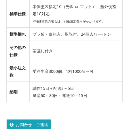
本体塗装指定1C（光沢 or マット）、蓋外側指
標準仕様
定1C対応
※特殊塗装の場合は、別途追加費用がかかります。
標準梱包
プラ袋・白箱入、取説付、24個入/カートン
その他の
茶漉し付き
仕様
最小注文
受注生産3000個、1柄1000個～可
数
試作15日＋配送3～5日
納期
量産60～80日＋運送10～15日
お問合せ・ご連絡