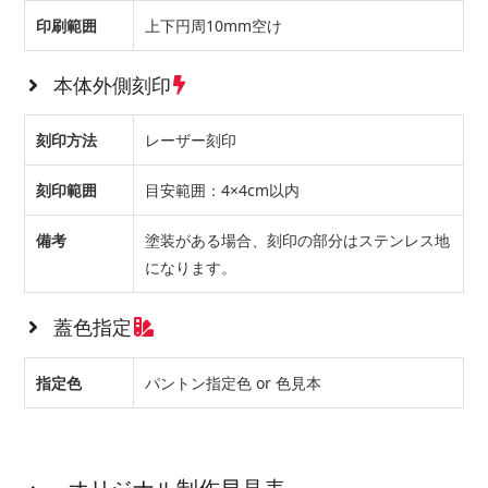
印刷範囲
上下円周10mm空け
本体外側刻印
刻印方法
レーザー刻印
刻印範囲
目安範囲：4×4cm以内
備考
塗装がある場合、刻印の部分はステンレス地
になります。
蓋色指定
指定色
パントン指定色 or 色見本