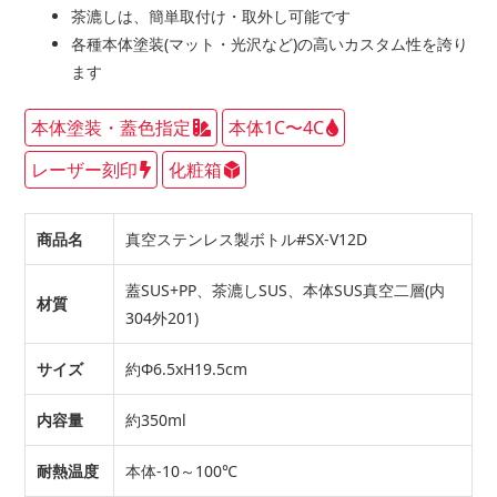
茶漉しは、簡単取付け・取外し可能です
各種本体塗装(マット・光沢など)の高いカスタム性を誇り
ます
本体塗装・蓋色指定
本体1C〜4C
レーザー刻印
化粧箱
商品名
真空ステンレス製ボトル#SX-V12D
蓋SUS+PP、茶漉しSUS、本体SUS真空二層(内
材質
304外201)
サイズ
約Φ6.5xH19.5cm
内容量
約350ml
耐熱温度
本体-10～100℃