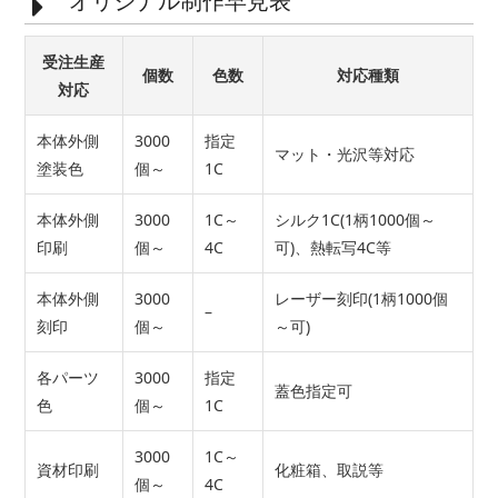
オリジナル制作早見表
受注生産
個数
色数
対応種類
対応
本体外側
3000
指定
マット・光沢等対応
塗装色
個～
1C
本体外側
3000
1C～
シルク1C(1柄1000個～
印刷
個～
4C
可)、熱転写4C等
本体外側
3000
レーザー刻印(1柄1000個
–
刻印
個～
～可)
各パーツ
3000
指定
蓋色指定可
色
個～
1C
3000
1C～
資材印刷
化粧箱、取説等
個～
4C