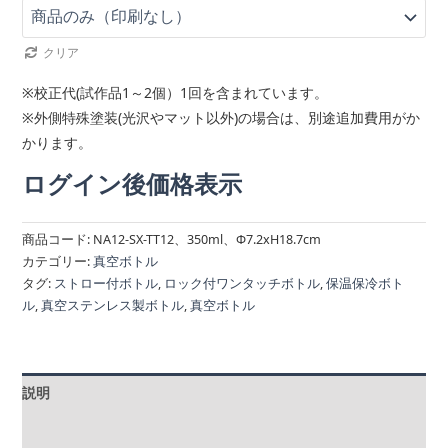
クリア
※校正代(試作品1～2個）1回を含まれています。
※外側特殊塗装(光沢やマット以外)の場合は、別途追加費用がか
かります。
ログイン後価格表示
商品コード:
NA12-SX-TT12、350ml、Φ7.2xH18.7cm
カテゴリー:
真空ボトル
タグ:
ストロー付ボトル
,
ロック付ワンタッチボトル
,
保温保冷ボト
ル
,
真空ステンレス製ボトル
,
真空ボトル
説明
追加情報