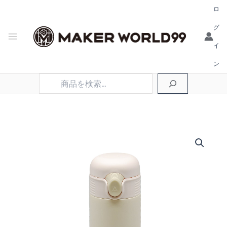
ロ
グ
イ
ン
検
索