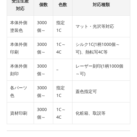
受注生産
個数
色数
対応種類
対応
本体外側
3000
指定
マット・光沢等対応
塗装色
個～
1C
本体外側
3000
1C～
シルク1C(1柄1000個～
印刷
個～
4C
可)、熱転写4C等
本体外側
3000
レーザー刻印(1柄1000個
–
刻印
個～
～可)
各パーツ
3000
指定
蓋色指定可
色
個～
1C
3000
1C～
資材印刷
化粧箱、取説等
個～
4C