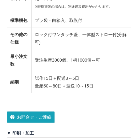
※特殊塗装の場合は、別途追加費用がかかります。
標準梱包
プラ袋・白箱入、取説付
その他の
ロック付ワンタッチ蓋、一体型ストロー付(分解
仕様
可)
最小注文
受注生産3000個、1柄1000個～可
数
試作15日＋配送3～5日
納期
量産60～80日＋運送10～15日
お問合せ・ご連絡
▼ 印刷・加工