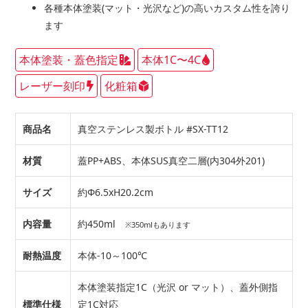
各種本体塗装(マット・光沢など)の高いカスタム性を誇り
ます
本体塗装・蓋色指定
本体1C〜4C
レーザー刻印
化粧箱
商品名
真空ステンレス製ボトル #SX-TT12
材質
蓋PP+ABS、本体SUS真空二層(内304外201)
サイズ
約Φ6.5xH20.2cm
内容量
約450ml
※350mlもあります
耐熱温度
本体-10～100℃
本体塗装指定1C（光沢 or マット）、蓋外側指
標準仕様
定1C対応