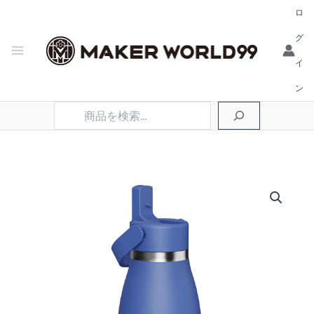
ロ
グ
イ
ン
検
索