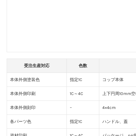
受注生産対応
色数
本体外側塗装色
指定1C
コップ本体
本体外側印刷
1C～4C
上下円周10mm空
本体外側刻印
–
4×4cm
各パーツ色
指定1C
ハンドル、蓋
資材印刷
1C～4C
パッケージ、pp