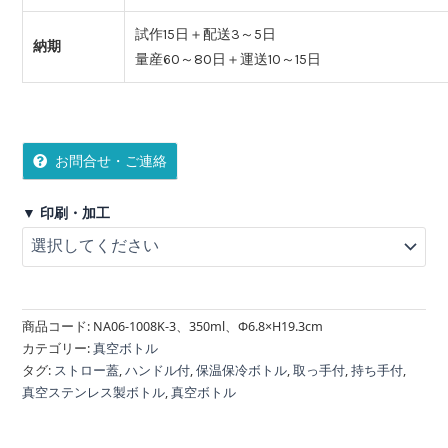
試作15日＋配送3～5日
納期
量産60～80日＋運送10～15日
お問合せ・ご連絡
▼ 印刷・加工
商品コード:
NA06-1008K-3、350ml、Φ6.8×H19.3cm
カテゴリー:
真空ボトル
タグ:
ストロー蓋
,
ハンドル付
,
保温保冷ボトル
,
取っ手付
,
持ち手付
,
真空ステンレス製ボトル
,
真空ボトル