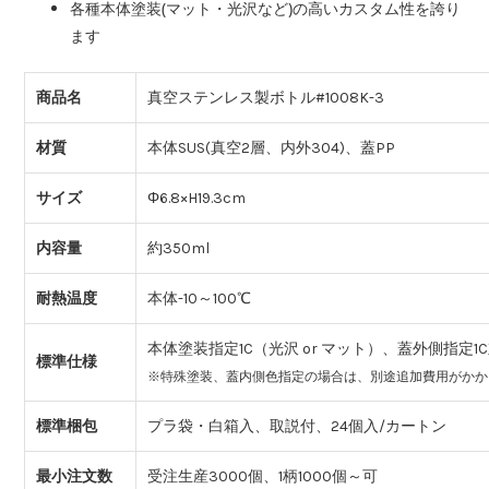
各種本体塗装(マット・光沢など)の高いカスタム性を誇り
ます
商品名
真空ステンレス製ボトル#1008K-3
材質
本体SUS(真空2層、内外304)、蓋PP
サイズ
Φ6.8×H19.3cm
内容量
約350ml
耐熱温度
本体-10～100℃
本体塗装指定1C（光沢 or マット）、蓋外側指定1
標準仕様
※特殊塗装、蓋内側色指定の場合は、別途追加費用がかか
標準梱包
プラ袋・白箱入、取説付、24個入/カートン
最小注文数
受注生産3000個、1柄1000個～可