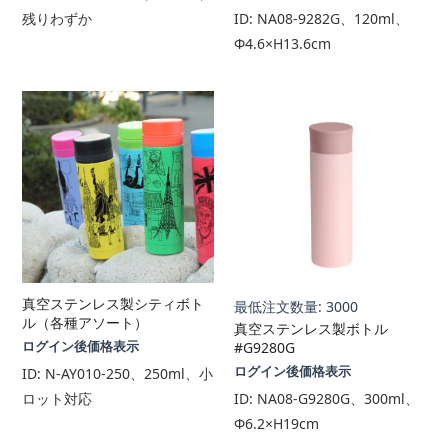
残りわずか
ID:
NA08-9282G、120ml、
Φ4.6×H13.6cm
真空ステンレス製シティボト
最低注文数量: 3000
ル（各種アソート）
真空ステンレス製ボトル
ログイン後価格表示
#G9280G
ログイン後価格表示
ID:
N-AY010-250、250ml、小
ロット対応
ID:
NA08-G9280G、300ml、
Φ6.2×H19cm