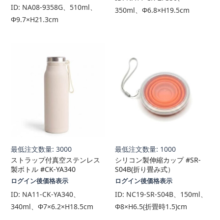
ID:
NA08-9358G、510ml、
350ml、Φ6.8×H19.5cm
Φ9.7×H21.3cm
最低注文数量: 3000
最低注文数量: 1000
ストラップ付真空ステンレス
シリコン製伸縮カップ #SR-
製ボトル #CK-YA340
S04B(折り畳み式）
ログイン後価格表示
ログイン後価格表示
ID:
NA11-CK-YA340、
ID:
NC19-SR-S04B、150ml、
340ml、Φ7×6.2×H18.5cm
Φ8×H6.5(折畳時1.5)cm