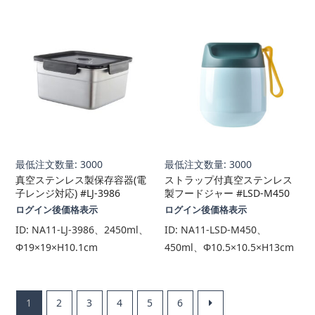
最低注文数量: 3000
最低注文数量: 3000
真空ステンレス製保存容器(電
ストラップ付真空ステンレス
子レンジ対応) #LJ-3986
製フードジャー #LSD-M450
ログイン後価格表示
ログイン後価格表示
ID:
NA11-LJ-3986、2450ml、
ID:
NA11-LSD-M450、
Φ19×19×H10.1cm
450ml、Φ10.5×10.5×H13cm
1
2
3
4
5
6