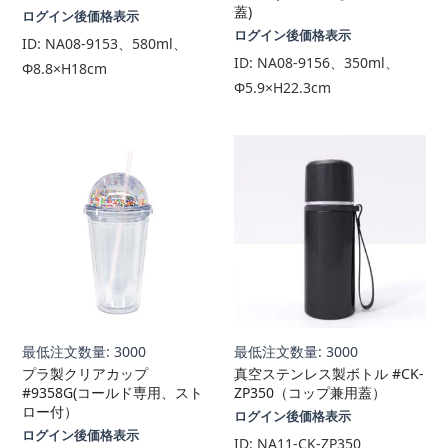
蓋)
ログイン後価格表示
ログイン後価格表示
ID:
NA08-9153、580ml、
ID:
NA08-9156、350ml、
Φ8.8×H18cm
Φ5.9×H22.3cm
最低注文数量: 3000
最低注文数量: 3000
プラ製クリアカップ
真空ステンレス製ボトル #CK-
#9358G(コールド専用、スト
ZP350（コップ兼用蓋）
ロー付）
ログイン後価格表示
ログイン後価格表示
ID:
NA11-CK-ZP350、