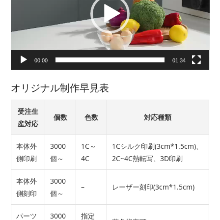
レ
ー
ヤ
ー
00:00
01:34
オリジナル制作早見表
受注生
個数
色数
対応種類
産対応
本体外
3000
1C～
1Cシルク印刷(3cm*1.5cm)、
側印刷
個～
4C
2C~4C熱転写、3D印刷
本体外
3000
–
レーザー刻印(3cm*1.5cm)
側刻印
個～
パーツ
3000
指定