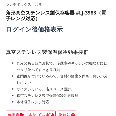
ランチボックス・容器
角形真空ステンレス製保存容器 #LJ-3983（電
子レンジ対応）
ログイン後価格表示
真空ステンレス製保温保冷効果抜群
丸みのある四角形状で、冷蔵庫やキッチンの棚などにピ
ッタリ並べてすっきり収納
密閉蓋が付いているので、食材の鮮度を保ち、臭いが漏
れにくい
サイズいろいろ。省スペース設計。
真空ステンレス製で保温保冷効果抜群
本体電子レンジ対応
色指定
本体1C～4C
化粧箱