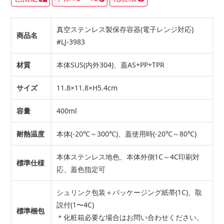
真空ステンレス製保存容器(電子レンジ対応)
商品名
#LJ-3983
材質
本体SUS(内外304)、蓋AS+PP+TPR
サイズ
11.8×11.8×H5.4cm
容量
400ml
耐熱温度
本体(-20℃～300℃)、蓋使用時(-20℃～80℃)
本体ステンレス地色、本体外側1C～4C印刷対
標準仕様
応、蓋色指定可
シュリンク包装＋パッケージング紙帯(1C)、取
説付(1〜4C)
標準梱包
＊化粧箱必要な場合はお問い合わせください。