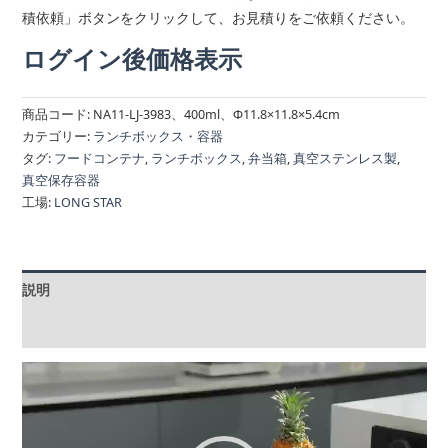
積依頼」ボタンをクリックして、お見積りをご依頼ください。
ログイン後価格表示
商品コード:
NA11-LJ-3983、400ml、Φ11.8×11.8×5.4cm
カテゴリー:
ランチボックス・容器
タグ:
フードコンテナ
,
ランチボックス
,
弁当箱
,
真空ステンレス製
,
真空保存容器
工場:
LONG STAR
説明
追加情報
動
画
プ