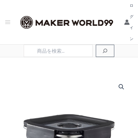
ロ
グ
イ
ン
検
索