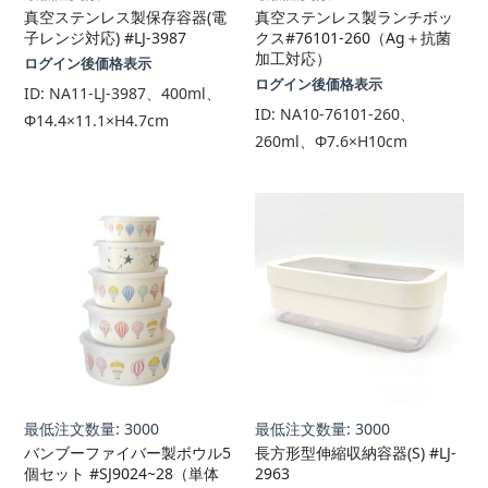
真空ステンレス製保存容器(電
真空ステンレス製ランチボッ
子レンジ対応) #LJ-3987
クス#76101-260（Ag＋抗菌
加工対応）
ログイン後価格表示
ログイン後価格表示
ID:
NA11-LJ-3987、400ml、
ID:
NA10-76101-260、
Φ14.4×11.1×H4.7cm
260ml、Φ7.6×H10cm
最低注文数量: 3000
最低注文数量: 3000
バンブーファイバー製ボウル5
長方形型伸縮収納容器(S) #LJ-
個セット #SJ9024~28（単体
2963