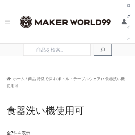
ロ
グ
イ
ン
検
索
ホーム
/ 商品 特徴で探す(ボトル・テーブルウェア) / 食器洗い機
使用可
食器洗い機使用可
新
全7件を表示