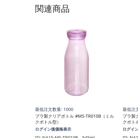
関連商品
最低注文数量: 1000
最低注文
プラ製クリアボトル #MS-TR010B（ミル
プラ製ク
クボトル型）
クボト
ログイン後価格表示
ログイ
ID:
NA15-MS-TR010B、545ml、
ID:
NA1