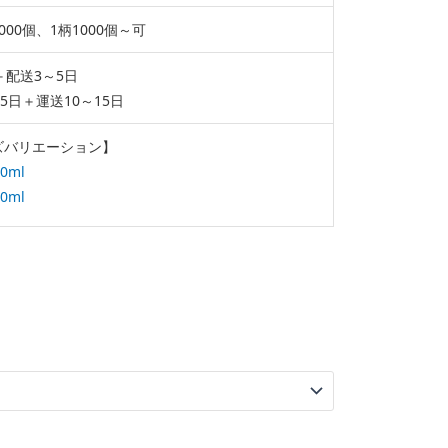
000個、1柄1000個～可
＋配送3～5日
55日＋運送10～15日
ズバリエーション】
0ml
0ml