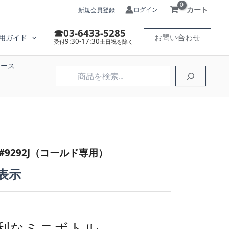
カート
ログイン
新規会員登録
☎03-6433-5285
お問い合わせ
用ガイド
9:30-17:30
受付
土日祝を除く
ケース
検
索
9292J（コールド専用）
表示
利なミニボトル