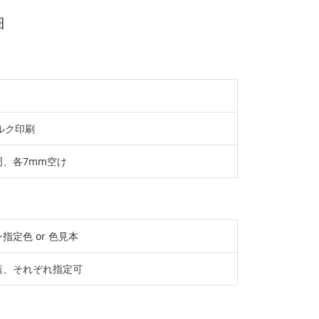
細
ルク印刷
周、各7mm空け
指定色 or 色見本
蓋、それぞれ指定可