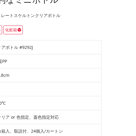
トレートスケルトンクリアボトル
化粧箱
ボトル #9292J
蓋PP
.8cm
0℃
リア or 色指定、蓋色指定対応
箱入、取説付、24個入/カートン