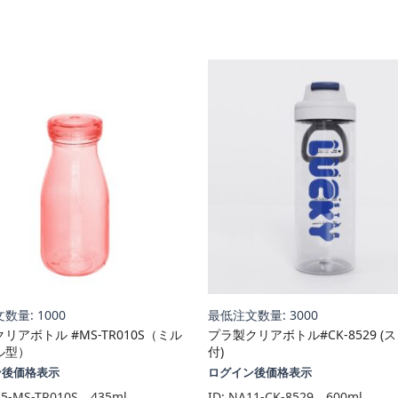
数量: 1000
最低注文数量: 3000
リアボトル #MS-TR010S（ミル
プラ製クリアボトル#CK-8529 (
ル型）
付)
ン後価格表示
ログイン後価格表示
5-MS-TR010S、435ml、
ID:
NA11-CK-8529、600ml、