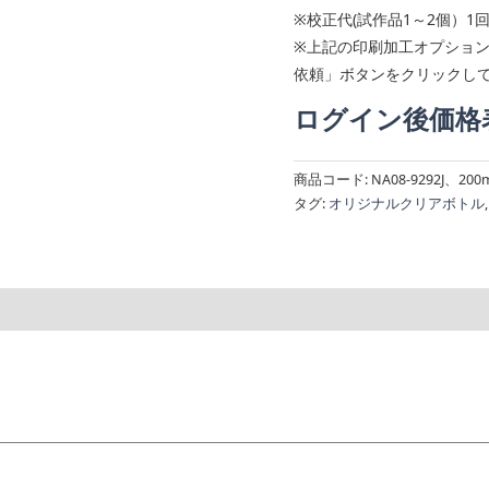
※校正代(試作品1～2個）1
※上記の印刷加工オプショ
依頼」ボタンをクリックし
ログイン後価格
商品コード:
NA08-9292J、200
タグ:
オリジナルクリアボトル