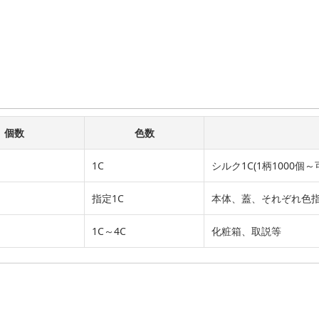
個数
色数
1C
シルク1C(1柄1000個～
指定1C
本体、蓋、それぞれ色
1C～4C
化粧箱、取説等