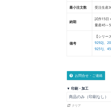
最小注文数
受注生産3
試作15日
納期
量産45～
【シリー
9292J、20
備考
9251J、45
お問合せ・ご連絡
▼ 印刷・加工
クリア