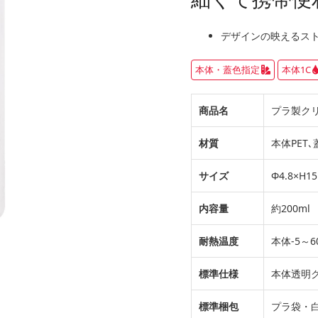
デザインの映えるス
本体・蓋色指定
本体1C
商品名
プラ製クリア
材質
本体PET､
サイズ
Φ4.8×H15
内容量
約200ml
耐熱温度
本体-5～6
標準仕様
本体透明ク
標準梱包
プラ袋・白