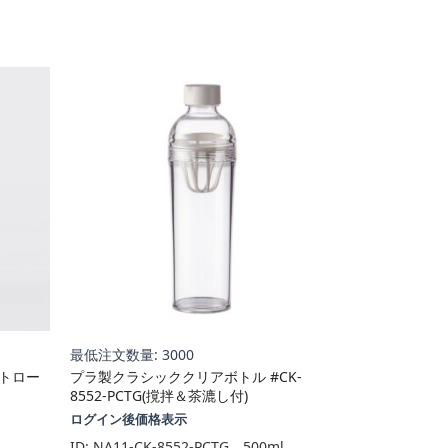
最低注文数量: 3000
ストロー
プラ製クラシッククリアボトル #CK-
8552-PCTG(撹拌＆茶漉し付)
ログイン後価格表示
ID:
NA11-CK-8552-PCTG、500ml、