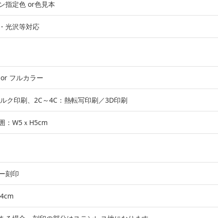
ン指定色 or色見本
・光沢等対応
or フルカラー
シルク印刷、2C～4C：熱転写印刷／3D印刷
囲：W5ｘH5cm
ー刻印
4cm