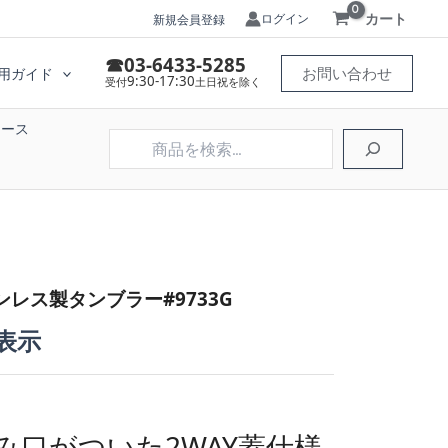
カート
ログイン
新規会員登録
☎03-6433-5285
お問い合わせ
用ガイド
9:30-17:30
受付
土日祝を除く
ケース
検
索
レス製タンブラー#9733G
表示
み口がついた2WAY蓋仕様