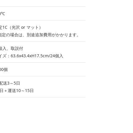
0℃
1C（光沢 or マット）
指定の場合は、別途追加費用がかかります。
箱入、取説付
：63.6x43.4xH17.5cm/24個入
00個
配送3～5日
5日＋運送10～15日