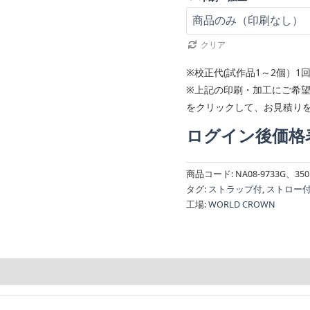
クリア
※校正代(試作品1～2個）1
※上記の印刷・加工にご希
をクリックして、お見積り
ログイン後価格
商品コード:
NA08-9733G、350
タグ:
ストラップ付
,
ストロー
工場:
WORLD CROWN