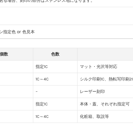
ある場合、刻印の部分はステンレス地になります。
ン指定色 or 色見本
個数
色数
指定1C
マット・光沢等対応
1C～4C
シルク印刷1C、熱転写印刷2
–
レーザー刻印
指定1C
本体・蓋、それぞれ指定可
1C～4C
化粧箱、取説等