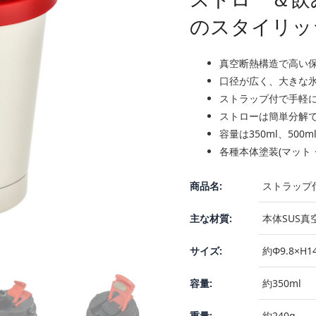
のスタイリッ
真空断熱構造で高い
口径が広く、大きな
ストラップ付で手軽
ストローは簡単分解
容量は350ml、50
各種本体塗装(マット
商品名:
ストラップ付
主な材質:
本体SUS真空
サイズ:
約Φ9.8×H1
容量:
約350ml
重量:
約240g