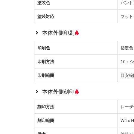
塗装色
パント
塗装対応
マット
本体外側印刷
印刷色
指定色 
印刷方法
1C：
印刷範囲
目安範
本体外側刻印
刻印方法
レーザ
刻印範囲
W4ｘH