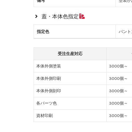
備考
塗装が
蓋・本体色指定
指定色
パント
受注生産対応
本体外側塗装
3000個～
本体外側印刷
3000個～
本体外側刻印
3000個～
各パーツ色
3000個～
資材印刷
3000個～