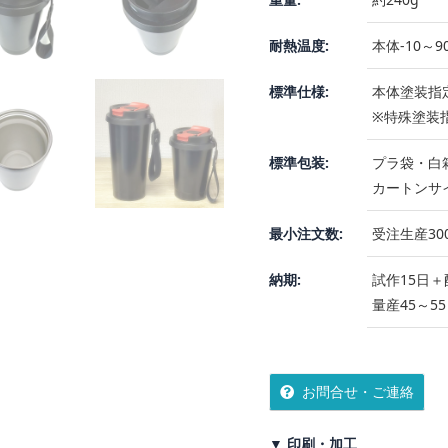
耐熱温度:
本体-10～9
標準仕様:
本体塗装指定
※特殊塗装
標準包装:
プラ袋・白
カートンサイズ
最小注文数:
受注生産30
納期:
試作15日＋
量産45～5
お問合せ・ご連絡
▼ 印刷・加工