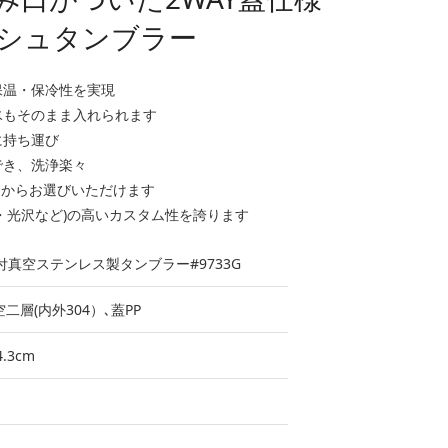
シュタンブラー
保温・保冷性を実現
氷もそのまま入れられます
に持ち運び
でき、洗浄楽々
0mlからお選びいただけます
・光沢など)の高いカスタム性を誇ります
真空ステンレス製タンブラー#9733G
二層(内外304）､蓋PP
4.3cm