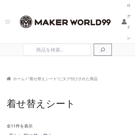
ロ
グ
イ
ン
検
索
ホーム
/ “着せ替えシート”にタグ付けされた商品
着せ替えシート
新
全11件を表示
し
い