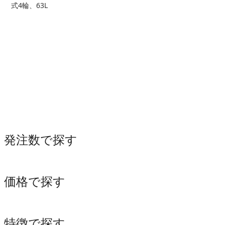
式4輪、63L
発注数で探す
価格で探す
特徴で探す