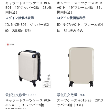
キャラートスーツケース #CR-
キャラートスーツケース #CR-
B01（15″ジッパー2輪｜28L機
A01H（19″フレーム4輪｜31L
内持込）
機内持込）
ログイン後価格表示
ログイン後価格表示
ID:
N-CR-B01、ジッパー式2
ID:
N-CR-A01H、フレーム式4
輪、28L機内持込
輪、31L機内持込
最低注文数量: 1000
最低注文数量: 300
キャラートスーツケース #CR-
スーツケース #013-28（28”ジ
A02WS（19″ジッパー4輪｜
ッパー4輪｜93L）