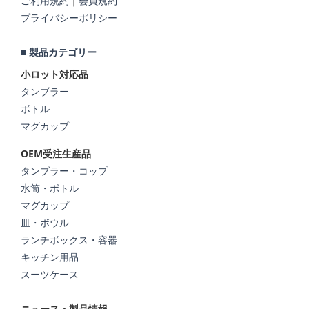
ご利用規約
｜
会員規約
プライバシーポリシー
■ 製品カテゴリー
小ロット対応品
タンブラー
ボトル
マグカップ
OEM受注生産品
タンブラー・コップ
水筒・ボトル
マグカップ
皿・ボウル
ランチボックス・容器
キッチン用品
スーツケース
ニュース・製品情報