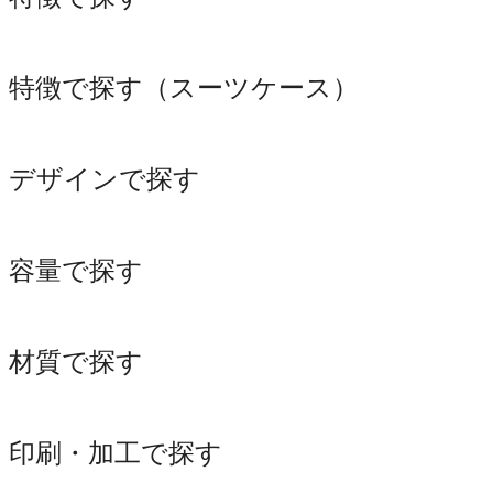
特徴で探す（スーツケース）
デザインで探す
容量で探す
材質で探す
印刷・加工で探す