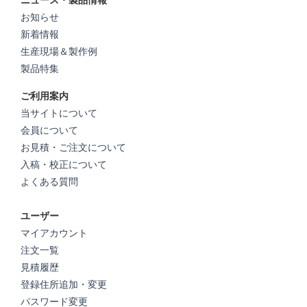
お知らせ
新着情報
生産現場＆製作例
製品特集
ご利用案内
当サイトについて
会員について
お見積・ご注文について
入稿・校正について
よくある質問
ユーザー
マイアカウント
注文一覧
見積履歴
登録住所追加・変更
パスワード変更