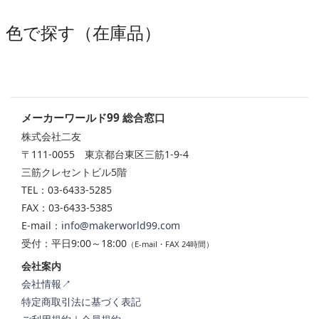
色で探す（在庫品）
メーカーワールド99 総合窓口
株式会社二友
〒111-0055 東京都台東区三筋1-9-4
三筋クレセントビル5階
TEL：03-6433-5285
FAX：03-6433-5385
E-mail：
info@makerworld99.com
受付：平日9:00～18:00
（E-mail・FAX 24時間）
会社案内
会社情報↗
特定商取引法に基づく表記