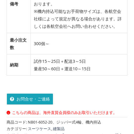
備考
おります。
※機内持込可能なお手荷物サイズは、各航空会
社様によって規定が異なる場合があります。詳
しくは各航空会社へお問い合わせください。
最小注文
300個～
数
試作15～25日＋配送3～5日
納期
量産50～60日＋運送10～15日
お問合せ・ご連絡
こちらの商品は、海外直貿会員様のみお取引いただけます。
商品コード:
NB01-6052-20、ジッパー式4輪、機内持込
カテゴリー:
スーツケース
,
縫製品