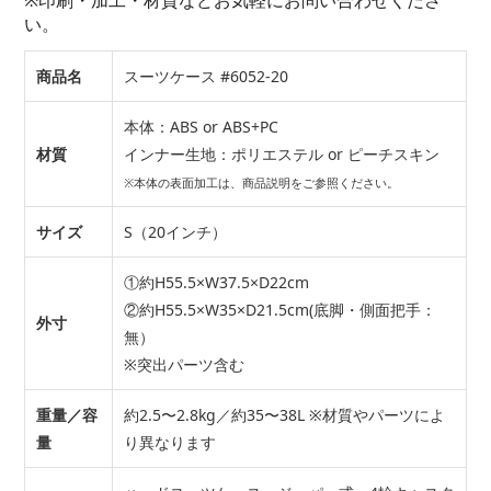
※印刷・加工・材質などお気軽にお問い合わせくださ
い。
商品名
スーツケース #6052-20
本体：ABS or ABS+PC
材質
インナー生地：ポリエステル or ピーチスキン
※本体の表面加工は、商品説明をご参照ください。
サイズ
S（20インチ）
①約H55.5×W37.5×D22cm
②約H55.5×W35×D21.5cm(底脚・側面把手：
外寸
無）
※突出パーツ含む
重量／容
約2.5〜2.8kg／約35〜38L ※材質やパーツによ
量
り異なります