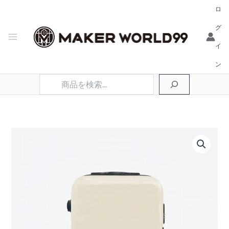
ロ
グ
イ
ン
検
索