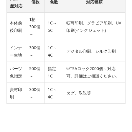
個数
色数
対応種類
産対応
1柄
本体前
1C～
転写印刷、グラビア印刷、UV
300個
後印刷
5C
印刷(インクジェット)
～
インナ
300個
1C～
デジタル印刷、シルク印刷
ー生地
～
4C
パーツ
500個
指定
※TSAロック2000個～対応
色指定
～
1C
可。詳細はご相談ください。
資材印
300個
1C～
タグ、取説等
刷
～
4C