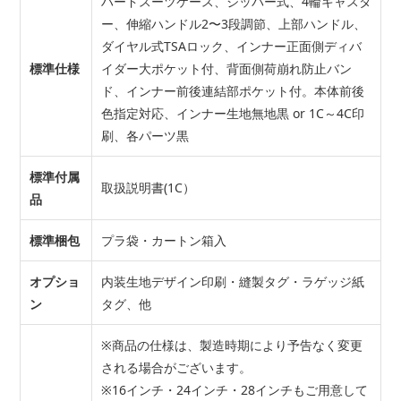
ハードスーツケース、ジッパー式、4輪キャスタ
ー、伸縮ハンドル2〜3段調節、上部ハンドル、
ダイヤル式TSAロック、インナー正面側ディバ
標準仕様
イダー大ポケット付、背面側荷崩れ防止バン
ド、インナー前後連結部ポケット付。本体前後
色指定対応、インナー生地無地黒 or 1C～4C印
刷、各パーツ黒
標準付属
取扱説明書(1C）
品
標準梱包
プラ袋・カートン箱入
オプショ
内装生地デザイン印刷・縫製タグ・ラゲッジ紙
ン
タグ、他
※商品の仕様は、製造時期により予告なく変更
される場合がございます。
※16インチ・24インチ・28インチもご用意して