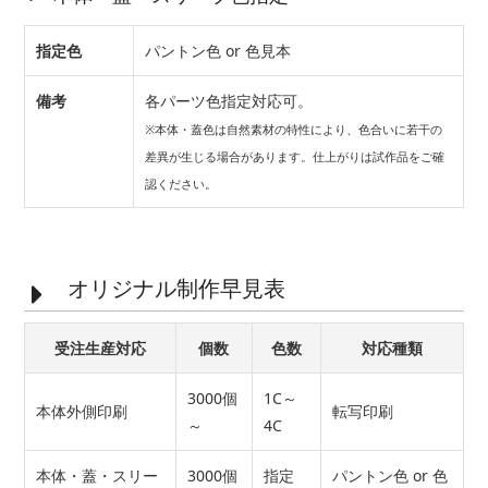
指定色
パントン色 or 色見本
備考
各パーツ色指定対応可。
※本体・蓋色は自然素材の特性により、色合いに若干の
差異が生じる場合があります。仕上がりは試作品をご確
認ください。
オリジナル制作早見表
受注生産対応
個数
色数
対応種類
3000個
1C～
本体外側印刷
転写印刷
～
4C
本体・蓋・スリー
3000個
指定
パントン色 or 色