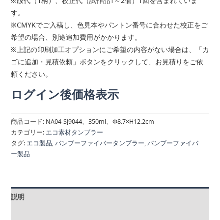
※版代（1柄）、校正代（試作品1～2個）1回を含まれていま
す。
※CMYKでご入稿し、色見本やパントン番号に合わせた校正をご
希望の場合、別途追加費用がかかります。
※上記の印刷加工オプションにご希望の内容がない場合は、「カ
ゴに追加・見積依頼」ボタンをクリックして、お見積りをご依
頼ください。
ログイン後価格表示
商品コード:
NA04-SJ9044、350ml、Φ8.7×H12.2cm
カテゴリー:
エコ素材タンブラー
タグ:
エコ製品
,
バンブーファイバータンブラー
,
バンブーファイバ
ー製品
説明
追加情報