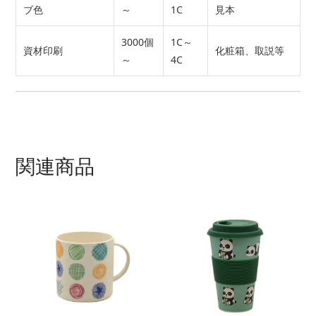
ブ色
～
1C
見本
3000個
1C～
資材印刷
化粧箱、取説等
～
4C
関連商品