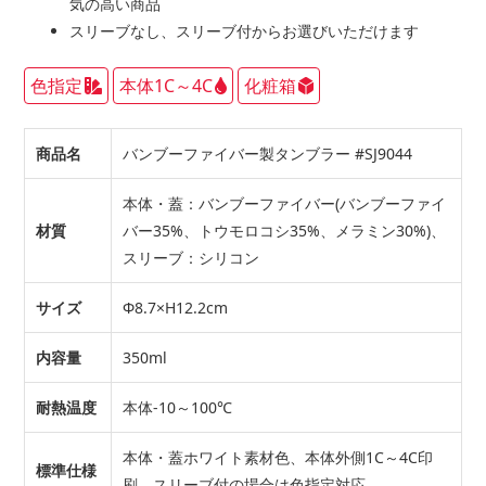
気の高い商品
スリーブなし、スリーブ付からお選びいただけます
色指定
本体1C～4C
化粧箱
商品名
バンブーファイバー製タンブラー #SJ9044
本体・蓋：バンブーファイバー(バンブーファイ
材質
バー35%、トウモロコシ35%、メラミン30%)、
スリーブ：シリコン
サイズ
Φ8.7×H12.2cm
内容量
350ml
耐熱温度
本体-10～100℃
本体・蓋ホワイト素材色、本体外側1C～4C印
標準仕様
刷、スリーブ付の場合は色指定対応