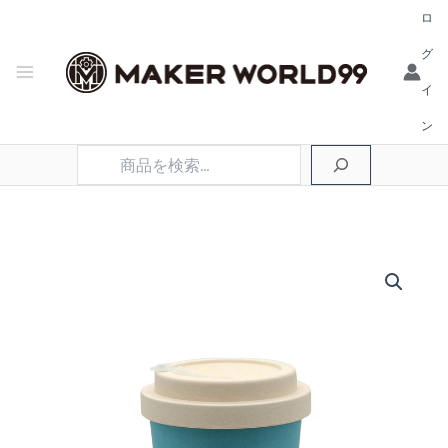
ロ
グ
イ
ン
検
索