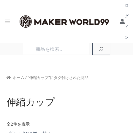
ロ
グ
イ
ン
検
索
ホーム
/ “伸縮カップ”にタグ付けされた商品
伸縮カップ
新
全2件を表示
し
い