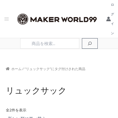
ロ
グ
イ
ン
検
索
ホーム
/ “リュックサック”にタグ付けされた商品
リュックサック
新
全2件を表示
し
い