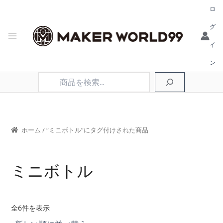
ロ
グ
イ
ン
検
索
ホーム
/ “ミニボトル”にタグ付けされた商品
ミニボトル
新
全6件を表示
し
い