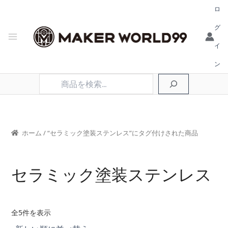
ロ
グ
イ
ン
検
索
ホーム
/ “セラミック塗装ステンレス”にタグ付けされた商品
セラミック塗装ステンレス
新
全5件を表示
し
い