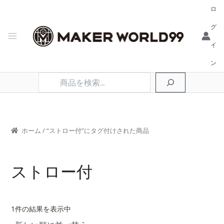
ロ
グ
イ
ン
検
索
ホーム
/ “ストロー付”にタグ付けされた商品
ストロー付
1件の結果を表示中