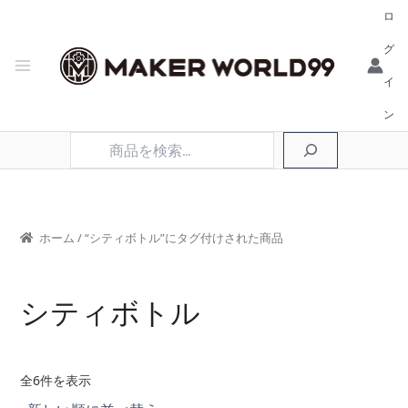
ロ
グ
イ
ン
検
索
ホーム
/ “シティボトル”にタグ付けされた商品
シティボトル
新
全6件を表示
し
い