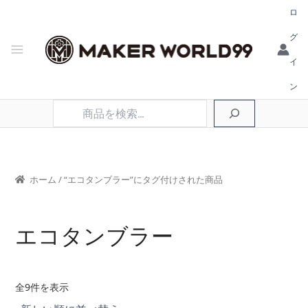
ロ
グ
イ
ン
検
索
ホーム
/ “エコタンブラー”にタグ付けされた商品
エコタンブラー
新
全9件を表示
し
い