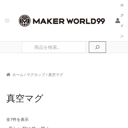
ロ
グ
イ
ン
検
索
ホーム
/
マグカップ
/ 真空マグ
真空マグ
新
全7件を表示
し
い